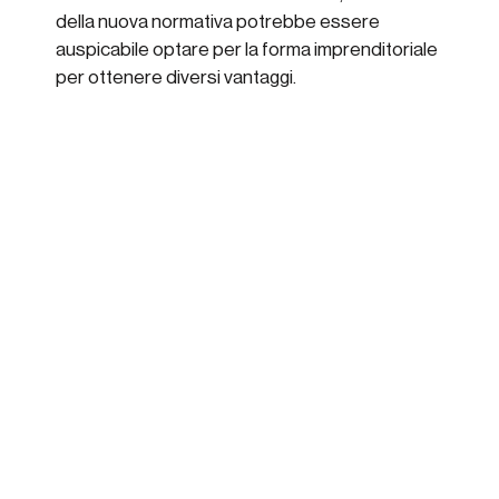
della nuova normativa potrebbe essere
auspicabile optare per la forma imprenditoriale
per ottenere diversi vantaggi.
Il nostro network professionale si rende
disponibile alla valutazione della soluzione più
vantaggiosa per il Cliente.
Tutte le News
PRECENDENTE
SUCCESSIVO