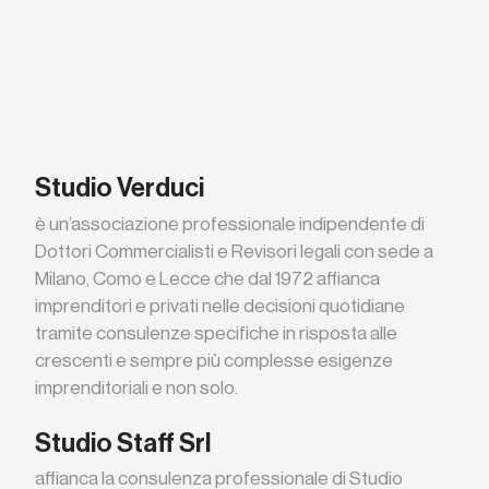
Studio Verduci
è un’associazione professionale indipendente di
Dottori Commercialisti e Revisori legali con sede a
Milano, Como e Lecce che dal 1972 affianca
imprenditori e privati nelle decisioni quotidiane
tramite consulenze specifiche in risposta alle
crescenti e sempre più complesse esigenze
imprenditoriali e non solo.
Studio Staff Srl
affianca la consulenza professionale di Studio
Verduci divenendone riferimento operativo per i
clienti dello stesso, fornendo un’ampia gamma di
servizi di elaborazione dati, sia dal punto di vista
contabile, che dal punto di vista pay-roll, garantendo
un servizio di assistenza amministrativa continuo
all’imprenditore, complementare all’attività