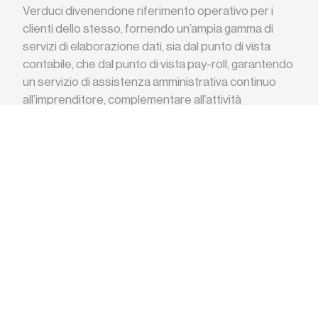
professionale garantita dallo Studio.
Studio dr. Ezio Cecconi
Dottore commercialista con oltre trent’anni di attività
nelle sedi di Como e Milano dove ha fornito
consulenza fiscale e tributaria sviluppando una
solida esperienza in pianificazione e controllo di
gestione, business plan, analisi di bilancio e analisi
dei costi.
Atheneum Srl
è una società di consulenza aziendale ed
amministrativa che agisce in sinergia con lo
Studio
Ceccon
i, offrendo servizi di elaborazione dati
contabili, servizi di segreteria con particolare
attenzione ai rapporti con la Pubblica
Amministrazione. Fornisce inoltre consulenza e/o