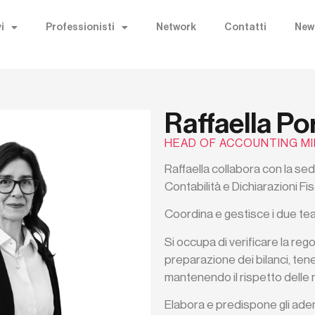
i
Professionisti
Network
Contatti
New
Raffaella Po
HEAD OF ACCOUNTING M
Raffaella collabora con
la sed
Contabilità e Dichiarazioni Fi
Coordina e gestisce i due tea
​Si occupa di verificare la rego
preparazione dei bilanci, tene
mantenendo il rispetto delle 
Elabora e predispone gli adem