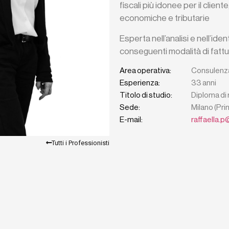
fiscali più idonee per il clie
economiche e tributarie
Esperta nell’analisi e nell’ide
conseguenti modalità di fattu
Area operativa:
Consulenza
Esperienza:
33 anni
Titolo di studio:
Diploma di 
Sede:
Milano (Pri
E-mail:
raffaella.
Tutti i Professionisti