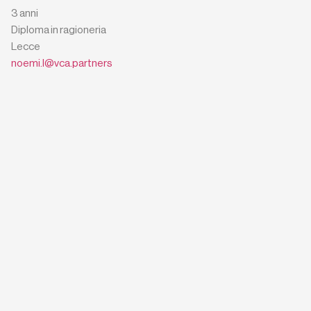
3 anni
Diploma in ragioneria
Lecce
noemi.l@vca.partners