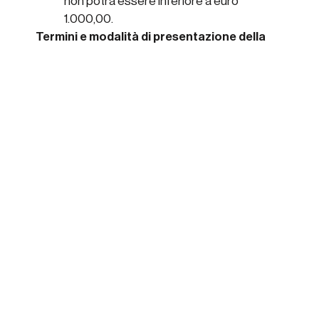
non potrà essere inferiore a euro
1.000,00.
Termini e modalità di presentazione della
domanda
La domanda di partecipazione al bando deve
essere
presentata esclusivamente
attraverso la
piattaforma Bandi e Servizi
disponibile
l’indirizzo
www.bandi.regione.lombardia.it
entro
il 25/06/2024 alle ore 16:00.
Dr. SCOTTI MARCO