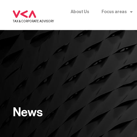
About Us
Focus areas
TAX & CORPORATE ADVISORY
News