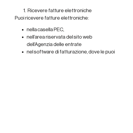
Ricevere fatture elettroniche
Puoi ricevere fatture elettroniche:
nella casella PEC,
nell’area riservata del sito web
dell’Agenzia delle entrate
nel software di fatturazione, dove le puoi
gestire insieme alle fatture inviate, in
modo veloce e ordinato.
Conservare le fatture elettroniche
È necessaria la conservazione digitale a norma
per 10 anni.
Si tratta di un processo regolamentato
tecnicamente dalla legge che permette di
conservare le fatture in modalità digitale,
mantenendo il valore legale del documento.