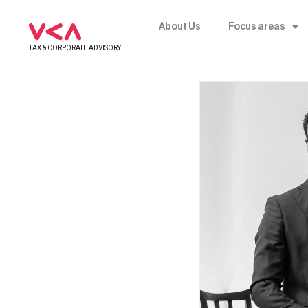
About Us
Focus areas
TAX & CORPORATE ADVISORY