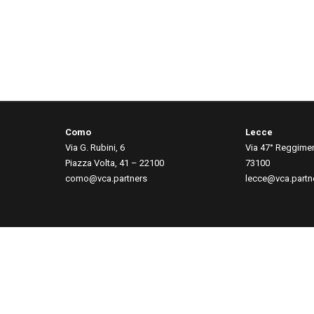
Como
Lecce
Via G. Rubini, 6
Via 47° Reggimen
Piazza Volta, 41 – 22100
73100
como@vca.partners
lecce@vca.partn
Privacy
|
Cookies
|
Cookie Preferences