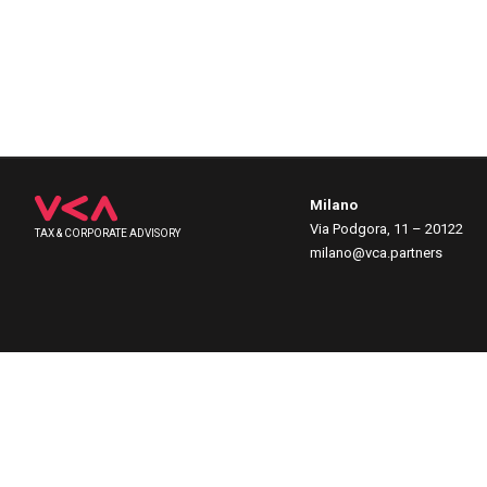
Milano
Via Podgora, 11 – 20122
TAX & CORPORATE ADVISORY
milano@vca.partners
VCA PARTNERS © 2026 Tutti i diritti riservati
VAT No. 08162550969