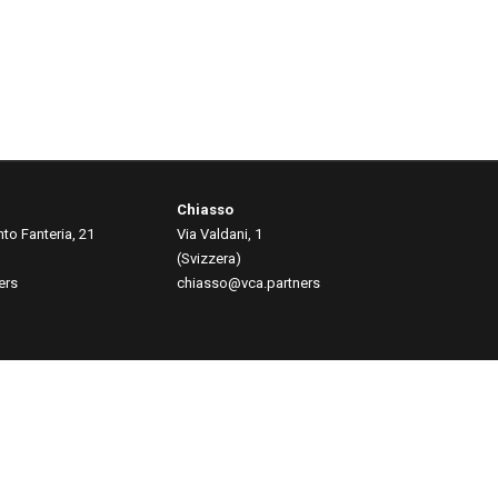
Chiasso
to Fanteria, 21
Via Valdani, 1
(Svizzera)
ers
chiasso@vca.partners